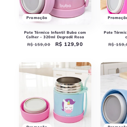
Promoção
Promoçã
Pote Térmico Infantil Buba com
Pote Térmi
Colher – 320ml Degradê Rosa
Preço
Preço
R$ 129,90
Preço
R$ 159,00
R$ 159,
normal
promocional
norma