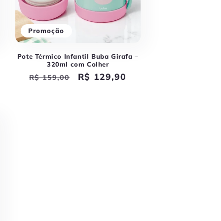
Promoção
Pote Térmico Infantil Buba Girafa –
320ml com Colher
Preço
Preço
R$ 129,90
R$ 159,00
normal
promocional