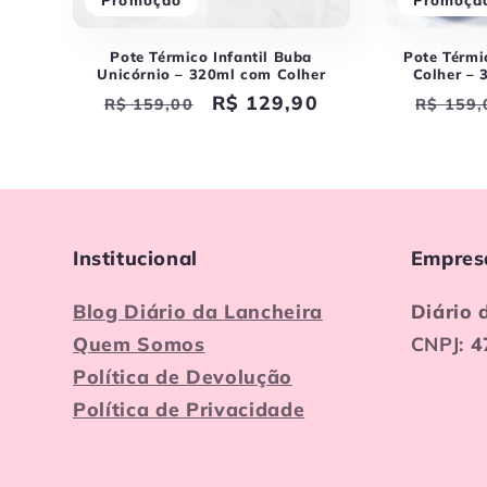
Promoção
Promoçã
Pote Térmico Infantil Buba
Pote Térmi
Unicórnio – 320ml com Colher
Colher – 
Preço
Preço
R$ 129,90
Preço
R$ 159,00
R$ 159,
normal
promocional
norma
Institucional
Empres
Blog Diário da Lancheira
Diário 
Quem Somos
CNPJ:
4
Política de Devolução
Política de Privacidade