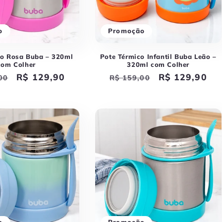
o
Promoção
co Rosa Buba – 320ml
Pote Térmico Infantil Buba Leão –
com Colher
320ml com Colher
Preço
R$ 129,90
Preço
Preço
R$ 129,90
00
R$ 159,00
l
promocional
normal
promocional