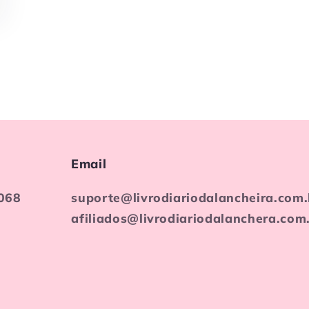
Email
068
suporte@livrodiariodalancheira.com.
afiliados@livrodiariodalanchera.com