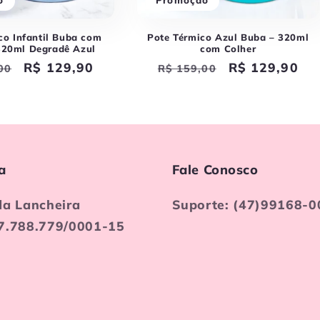
o
Promoção
co Infantil Buba com
Pote Térmico Azul Buba – 320ml
320ml Degradê Azul
com Colher
Preço
R$ 129,90
Preço
Preço
R$ 129,90
00
R$ 159,00
l
promocional
normal
promocional
a
Fale Conosco
da Lancheira
Suporte: (47)99168-0
7.788.779/0001-15