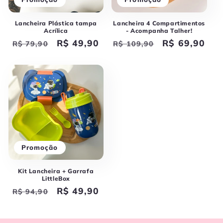
Lancheira Plástica tampa
Lancheira 4 Compartimentos
Acrílica
- Acompanha Talher!
Preço
Preço
R$ 49,90
Preço
Preço
R$ 69,90
R$ 79,90
R$ 109,90
normal
promocional
normal
promocional
Promoção
Kit Lancheira + Garrafa
LittleBox
Preço
Preço
R$ 49,90
R$ 94,90
normal
promocional