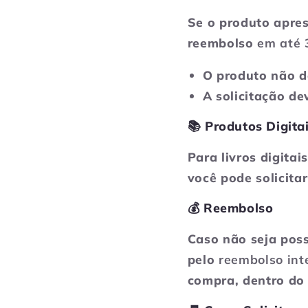
Se o produto apre
reembolso
em até 
O produto não de
A solicitação de
📚 Produtos Digita
Para livros digita
você pode solicita
💰 Reembolso
Caso não seja poss
pelo
reembolso int
compra, dentro do 