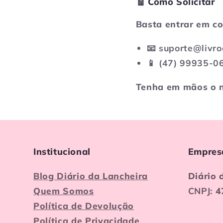
🧾 Como Solicitar
Basta entrar em c
📧
suporte@livro
📱
(47) 99935-0
Tenha em mãos o n
Institucional
Empres
Blog Diário da Lancheira
Diário 
Quem Somos
CNPJ:
4
Política de Devolução
Política de Privacidade