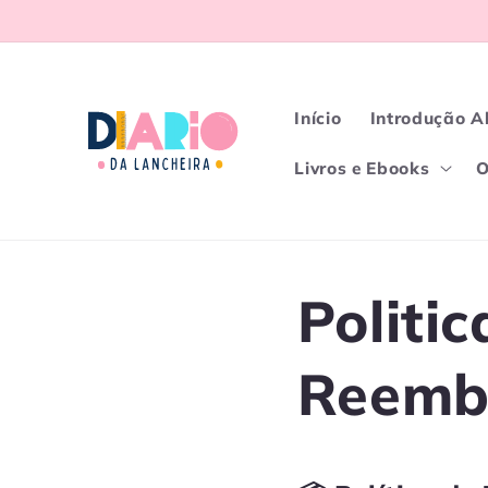
Pular
para o
conteúdo
Início
Introdução A
Livros e Ebooks
O
Politi
Reemb