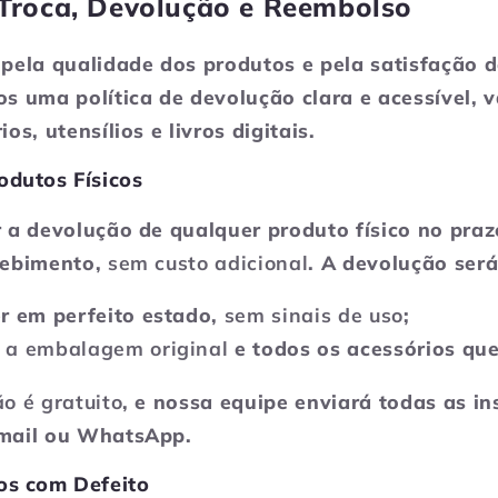
e Troca, Devolução e Reembolso
 pela qualidade dos produtos e pela satisfação d
os uma política de devolução clara e acessível, v
os, utensílios e livros digitais.
odutos Físicos
r a devolução de qualquer produto físico no pra
cebimento,
sem custo adicional
. A devolução será
er em perfeito estado,
sem sinais de uso
;
m
a embalagem original
e todos os acessórios q
ão é gratuito
, e nossa equipe enviará todas as in
-mail ou WhatsApp.
os com Defeito