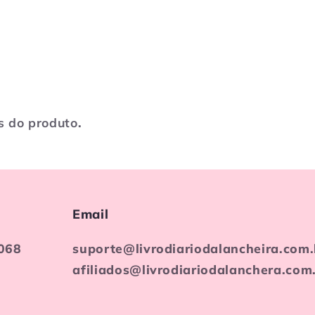
s do produto
.
Email
068
suporte@livrodiariodalancheira.com.
afiliados@livrodiariodalanchera.com