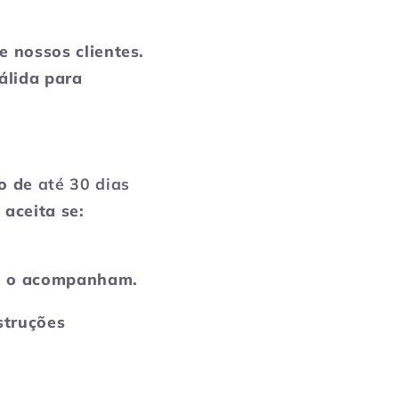
e nossos clientes.
álida para
zo de
até 30 dias
 aceita se:
ue o acompanham.
struções