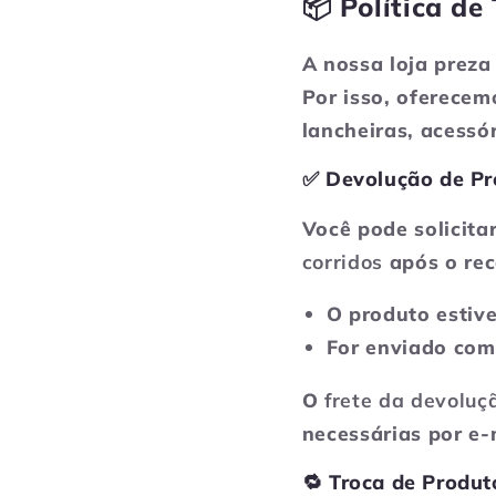
📦 Política d
A nossa loja preza
Por isso, oferecem
lancheiras, acessóri
✅ Devolução de Pr
Você pode solicita
corridos
após o re
O produto estiv
For enviado co
O
frete da devoluç
necessárias por e
🔁 Troca de Produt