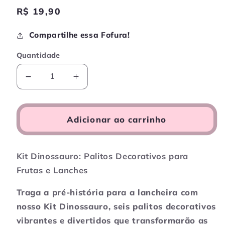
Preço
R$ 19,90
normal
Compartilhe essa Fofura!
Quantidade
Diminuir
Aumentar
a
a
quantidade
quantidade
de
de
Adicionar ao carrinho
Palitos
Palitos
de
de
fruta,
fruta,
Kit Dinossauro: Palitos Decorativos para
Dinossauros
Dinossauros
Frutas e Lanches
1
1
kit
kit
Traga a pré-história para a lancheira com
de
de
nosso Kit Dinossauro, seis palitos decorativos
6
6
peças
peças
vibrantes e divertidos que transformarão as