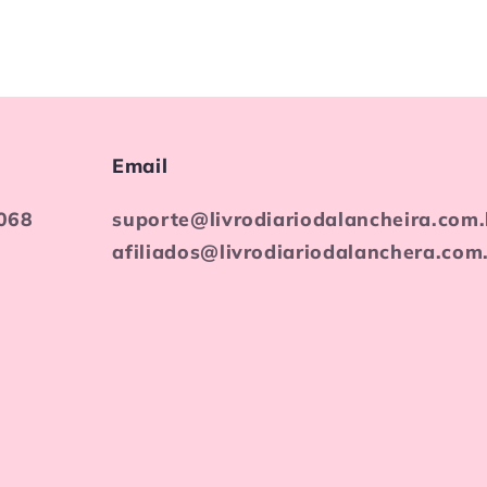
Email
068
suporte@livrodiariodalancheira.com.
afiliados@livrodiariodalanchera.com