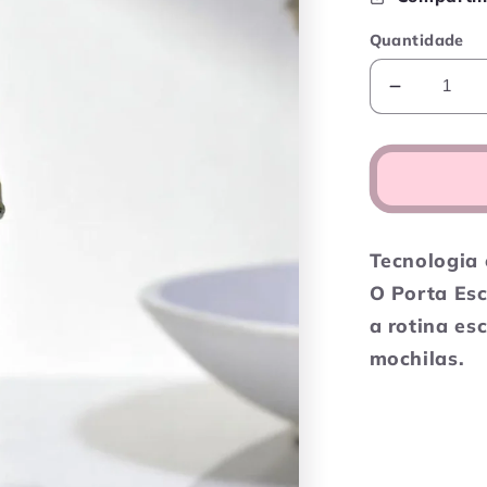
Quantidade
Diminuir
a
quantida
de
Porta
Escova
Homem
Tecnologia 
de
O Porta Esc
Ferro
-
a rotina esc
Dourado
mochilas.