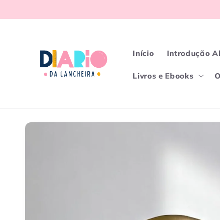
Pular
para o
conteúdo
Início
Introdução A
Livros e Ebooks
O
Pular para
as
informações
do produto