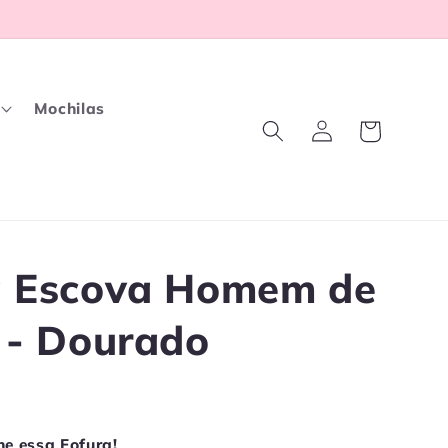
Mochilas
Fazer
Carrinho
login
a Escova Homem de
 - Dourado
he essa Fofura!