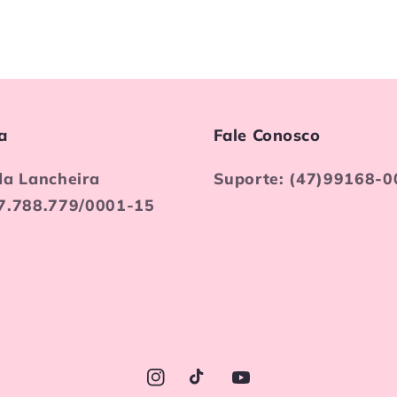
a
Fale Conosco
da Lancheira
Suporte: (47)99168-0
7.788.779/0001-15
Instagram
TikTok
YouTube