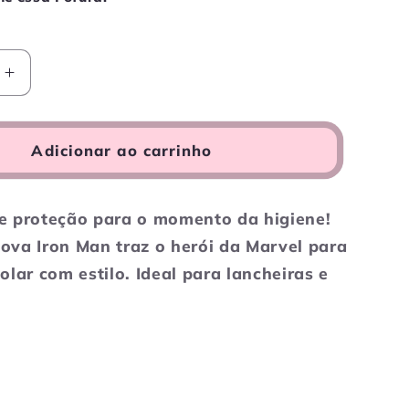
Aumentar
a
de
quantidade
de
Adicionar ao carrinho
Porta
Escova
Homem
e proteção para o momento da higiene!
de
ova Iron Man traz o herói da Marvel para
Ferro
-
olar com estilo. Ideal para lancheiras e
Dourado