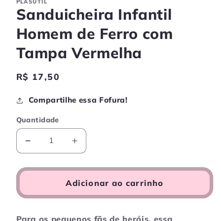
PLASUTIL
Sanduicheira Infantil
Homem de Ferro com
Tampa Vermelha
Preço
R$ 17,50
normal
Compartilhe essa Fofura!
Quantidade
Diminuir
Aumentar
a
a
quantidade
quantidade
de
de
Adicionar ao carrinho
Sanduicheira
Sanduicheira
Infantil
Infantil
Homem
Homem
Para
os
pequenos
fãs
de
heróis,
essa