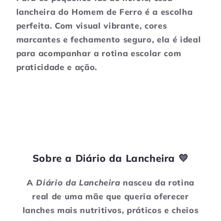
de
de
lancheira
do
Homem
de
Ferro
é
a
escolha
Ferro
Ferro
perfeita.
Com
visual
vibrante,
cores
com
com
Tampa
Tampa
marcantes
e
fechamento
seguro,
ela
é
ideal
Vermelha
Vermelha
para
acompanhar
a
rotina
escolar
com
praticidade
e
ação.
Sobre a Diário da Lancheira 💛
A
Diário da Lancheira
nasceu da rotina
real de uma mãe que queria oferecer
lanches mais nutritivos, práticos e cheios