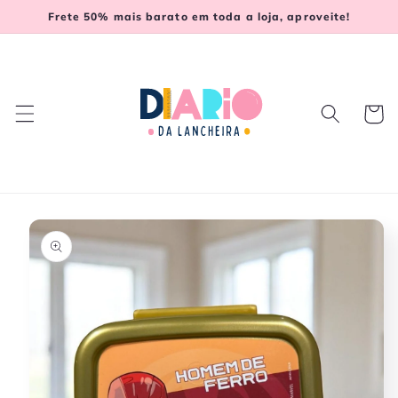
Pular
Frete 50% mais barato em toda a loja, aproveite!
para o
conteúdo
Carrinh
Pular para
as
informações
do produto