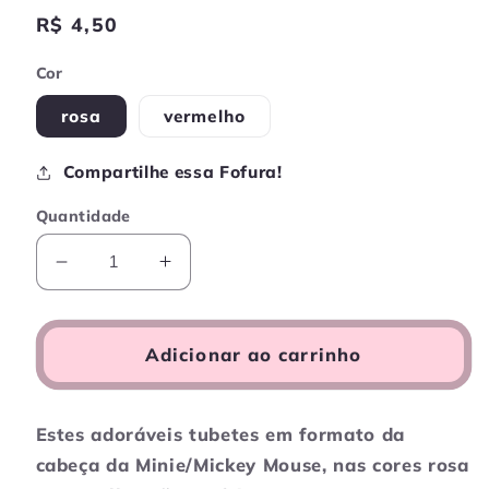
Preço
R$ 4,50
normal
Cor
rosa
vermelho
Compartilhe essa Fofura!
Quantidade
Diminuir
Aumentar
a
a
quantidade
quantidade
de
de
Adicionar ao carrinho
Tubete
Tubete
Divertido
Divertido
para
para
Estes adoráveis tubetes em formato da
pequenas
pequenas
cabeça da Minie/Mickey Mouse,
nas cores rosa
porções
porções