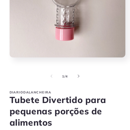
Abrir
mídia
1
na
de
1
/
4
janela
modal
DIARIODALANCHEIRA
Tubete Divertido para
pequenas porções de
alimentos