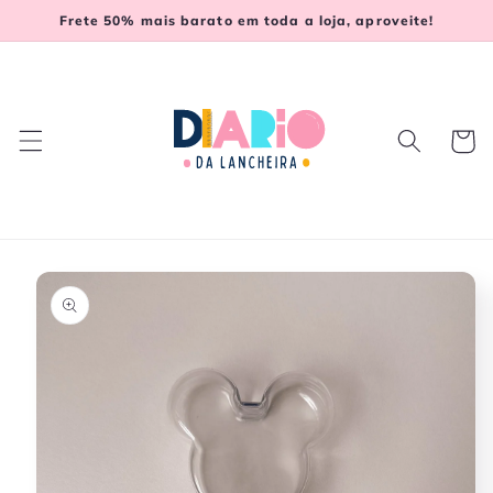
Pular
Frete 50% mais barato em toda a loja, aproveite!
para o
conteúdo
Carrinh
Pular para
as
informações
do produto